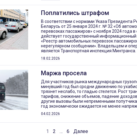
Поплатились штрафом
В соответствии с нормами Указа Президента Р
Беларусь от 25 января 2024 г. № 32 «Об автом
перевозках пассажиров» с ноября 2024 года в
действует государственный информационный 
«Реестр автомобильных перевозок пассажиро
нерегулярном сообщении». Владельцем и опе
является Транспортная инспекция Минтранса.
18.02.2026
Маржа просела
Для участников рынка международных грузоп
минувший год был сродни движению по ухабист
тряхнет неслабо, то гладью стелется. Рост тр
тарифов, снижение объемов, падение доходов 
другие вызовы были непременными попутчика
год экономически ожидается не менее напря
04.02.2026
1
2
…
6
Далее