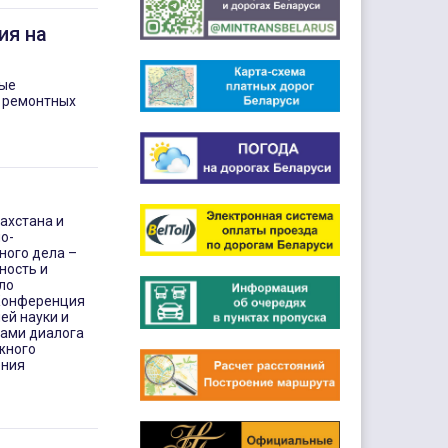
ия на
ные
м ремонтных
захстана и
о-
ного дела –
ность и
ло
 Конференция
ей науки и
мами диалога
жного
ения