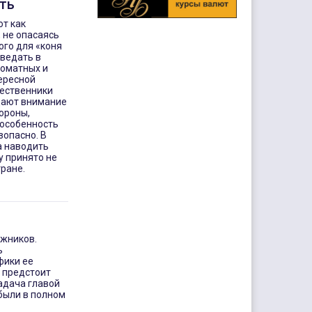
ть
т как
, не опасаясь
ого для «коня
тведать в
роматных и
ересной
шественники
щают внимание
ороны,
 особенность
зопасно. В
а наводить
у принято не
тране.
ожников.
ь
фики ее
о предстоит
задача главой
 были в полном