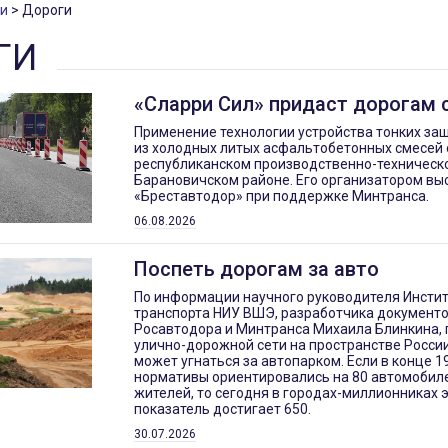
и
Дороги
ГИ
«Сларри Сил» придаст дорогам 
Применение технологии устройства тонких за
из холодных литых асфальтобетонных смесей 
республиканском производственно-техническ
Барановичском районе. Его организатором вы
«Бреставтодор» при поддержке Минтранса.
06.08.2026
Поспеть дорогам за авто
По информации научного руководителя Инсти
транспорта НИУ ВШЭ, разработчика документо
Росавтодора и Минтранса Михаила Блинкина, 
улично-дорожной сети на пространстве Росси
может угнаться за автопарком. Если в конце 1
нормативы ориентировались на 80 автомобилей
жителей, то сегодня в городах-миллионниках 
показатель достигает 650.
30.07.2026