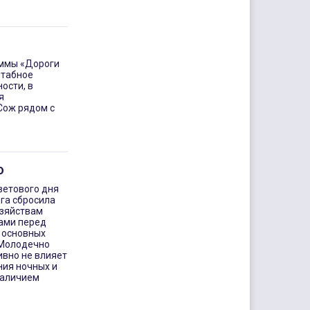
аммы «Дороги
штабное
ости, в
я
Сож рядом с
ю
ветового дня
ога сбросила
озяйствам
ами перед
 основных
 Молодечно
ивно не влияет
ния ночных и
наличием