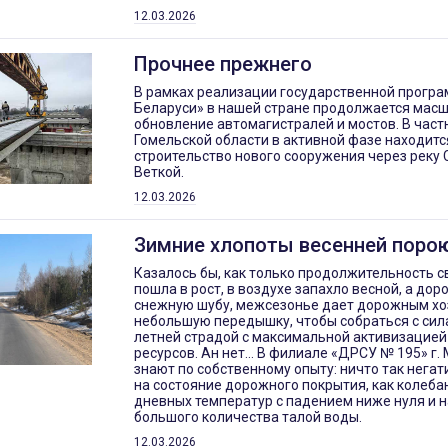
12.03.2026
Прочнее прежнего
В рамках реализации государственной прогр
Беларуси» в нашей стране продолжается мас
обновление автомагистралей и мостов. В частн
Гомельской области в активной фазе находитс
строительство нового сооружения через реку 
Веткой.
12.03.2026
Зимние хлопоты весенней поро
Казалось бы, как только продолжительность с
пошла в рост, в воздухе запахло весной, а дор
снежную шубу, межсезонье дает дорожным х
небольшую передышку, чтобы собраться с сил
летней страдой с максимальной активизацией
ресурсов. Ан нет… В филиале «ДРСУ № 195» г.
знают по собственному опыту: ничто так негат
на состояние дорожного покрытия, как колеба
дневных температур с падением ниже нуля и 
большого количества талой воды.
12.03.2026