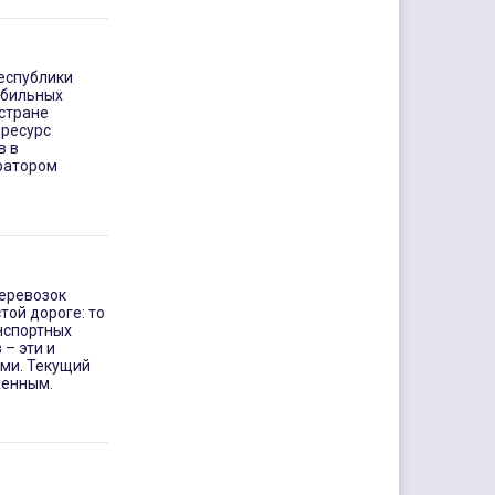
еспублики
обильных
 стране
ресурс
в в
ратором
еревозок
ой дороге: то
анспортных
– эти и
ми. Текущий
женным.