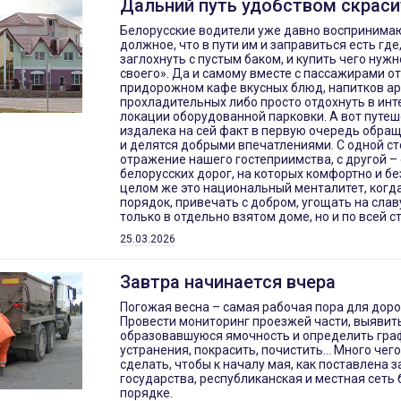
Дальний путь удобством скраси
Белорусские водители уже давно воспринимаю
должное, что в пути им и заправиться есть где
заглохнуть с пустым баком, и купить чего нужн
своего». Да и самому вместе с пассажирами о
придорожном кафе вкусных блюд, напитков а
прохладительных либо просто отдохнуть в инт
локации оборудованной парковки. А вот путе
издалека на сей факт в первую очередь обра
и делятся добрыми впечатлениями. С одной ст
отражение нашего гостеприимства, с другой –
белорусских дорог, на которых комфортно и бе
целом же это национальный менталитет, когд
порядок, привечать с добром, угощать на слав
только в отдельно взятом доме, но и по всей с
25.03.2026
Завтра начинается вчера
Погожая весна – самая рабочая пора для дор
Провести мониторинг проезжей части, выявит
образовавшуюся ямочность и определить гра
устранения, покрасить, почистить… Много чег
сделать, чтобы к началу мая, как поставлена 
государства, республиканская и местная сеть
порядке.