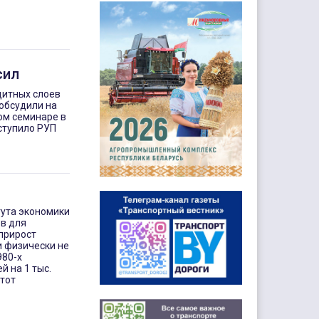
сил
щитных слоев
обсудили на
ом семинаре в
ступило РУП
тута экономики
в для
прирост
и физически не
980-х
 на 1 тыс.
этот