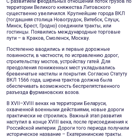
С развитием феодальных отношений поток грузов по
территории Великого княжества Литовского
существенно увеличился. Крупнейшие города ВКЛ
(тогдашняя столица Новогрудок, Витебск, Слуцк,
Минск, Брест, Гродно) соединили тракты, или
гостинцы. Появились международные торговые
пути – в Краков, Смоленск, Москву.
Постепенно вводились и первые дорожные
повинности, в частности, по исправлению дорог,
строительству мостов, устройству гатей. Для
преодоления пониженных мест укладывались
бревенчатые настилы и покрытия. Согласно Статуту
ВКЛ 1566 года, ширина трактов должна была
обеспечивать возможность беспрепятственного
разъезда фурмановских возов.
В XVII–XVIII веках на территории Беларуси,
охваченной военными действиями, новые дороги
практически не строились. Важный этап развития
наступил в конце XVIII века, после присоединения к
Российской империи. Дороги того периода получили
историческое название – Екатерининские тракты.