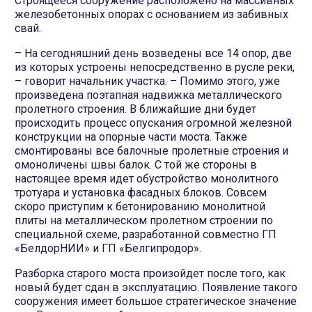
Строящееся сооружение расположено на массивных
железобетонных опорах с основанием из забивных
свай.
– На сегодняшний день возведены все 14 опор, две
из которых устроены непосредственно в русле реки,
– говорит начальник участка. – Помимо этого, уже
произведена поэтапная надвижка металлического
пролетного строения. В ближайшие дни будет
происходить процесс опускания огромной железной
конструкции на опорные части моста. Также
смонтированы все балочные пролетные строения и
омоноличены швы балок. С той же стороны в
настоящее время идет обустройство монолитного
тротуара и установка фасадных блоков. Совсем
скоро приступим к бетонированию монолитной
плиты на металлическом пролетном строении по
специальной схеме, разработанной совместно ГП
«БелдорНИИ» и ГП «Белгипродор».
Разборка старого моста произойдет после того, как
новый будет сдан в эксплуатацию. Появление такого
сооружения имеет большое стратегическое значение