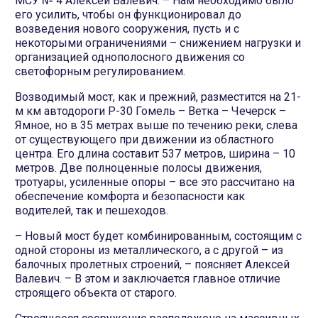
МСУ № 4 Алексей Валевич. – Нам необходимо было
его усилить, чтобы он функционировал до
возведения нового сооружения, пусть и с
некоторыми ограничениями – снижением нагрузки и
организацией однополосного движения со
светофорным регулированием.
Возводимый мост, как и прежний, разместится на 21-
м км автодороги Р-30 Гомель – Ветка – Чечерск –
Ямное, но в 35 метрах выше по течению реки, слева
от существующего при движении из областного
центра. Его длина составит 537 метров, ширина – 10
метров. Две полноценные полосы движения,
тротуары, усиленные опоры – все это рассчитано на
обеспечение комфорта и безопасности как
водителей, так и пешеходов.
– Новый мост будет комбинированным, состоящим с
одной стороны из металлического, а с другой – из
балочных пролетных строений, – поясняет Алексей
Валевич. – В этом и заключается главное отличие
строящего объекта от старого.