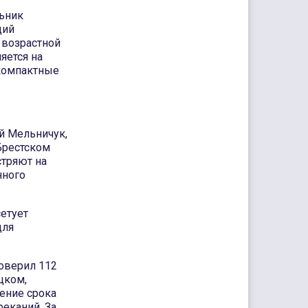
льник
ций
 возрастной
яется на
 компактные
ей Мельничук,
Брестском
стряют на
нного
сетует
для
оверил 112
цком,
ение срока
еканий. За