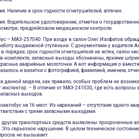
я. Наличие и срок годности огнетушителей, аптечек.
ия. Водительское удостоверение, отметки о государствен
осмотре, предрейсовом медицинском контроле.
ус – МАЗ-257S40. При входе в салон Олег Изофатов обращ
работу выдвижной ступеньки. С документами у водителя А
в порядке, срок годности огнетушителя не истек, салон чи
 в комплекте, запасные выходы обозначены, яркими штри
расные аварийные молоточки. А вот информация о вмест
казалось и визитки с фотографией, фамилией, именем, отче
и данной модели, как правило, особых проблем не возника
инспектор. – В отличие от МАЗ-241S30, где есть вопросы в
запасных выходов.
автобус на 16 мест. Из нареканий – отсутствие одного ав
ответствии с тремя запасными выходами.
 других транспортных средств выявлены просроченные ап
. Это серьезное нарушение. В целом техническое состоян
просов не вызывает.