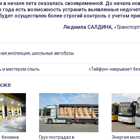
и в начале лета оказалась своевременной. До начала но
о года есть возможность устранить выявленные недочет
 будет осуществлен более строгий контроль с учетом при
Людмила САЛДИНА,
«Транспорт
ная инспекция
,
школьные автобусы
ь и мастером слыть
«Тайфун» накрывает без
акже
– бензина
Груз пострадал в
Энергия моло