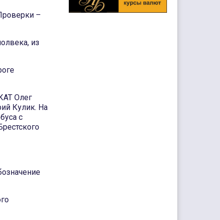
 Проверки –
олвека, из
роге
КАТ Олег
ий Кулик. На
буса с
Брестского
бозначение
ого