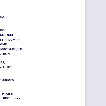
ном
ает
натолия
стый, ремни
хами
имости видна
ством.
ет, –
 части
арийного
течки и
ие школьных