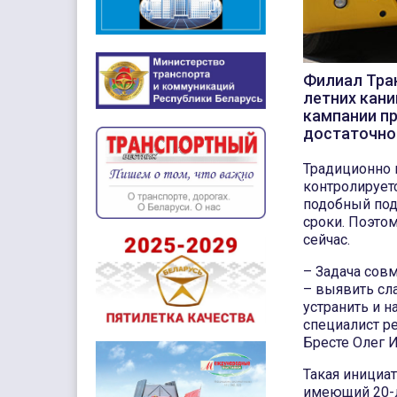
Филиал Тран
летних кани
кампании п
достаточно
Традиционно г
контролируетс
подобный под
сроки. Поэто
сейчас.
– Задача сов
– выявить сл
устранить и 
специалист р
Бресте Олег 
Такая инициа
имеющий 20-л