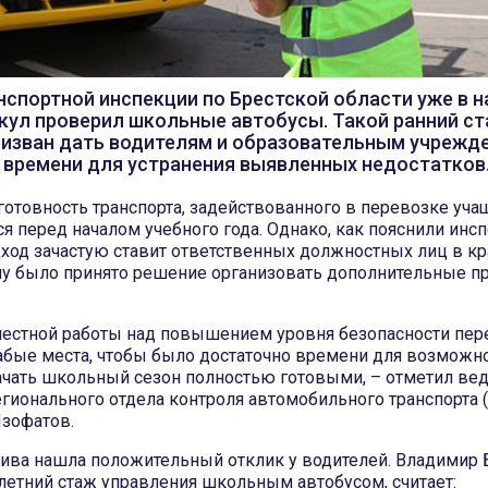
спортной инспекции по Брестской области уже в н
кул проверил школьные автобусы. Такой ранний ст
ризван дать водителям и образовательным учрежд
 времени для устранения выявленных недостатков
отовность транспорта, задействованного в перевозке учащ
я перед началом учебного года. Однако, как пояснили инс
ход зачастую ставит ответственных должностных лиц в к
му было принято решение организовать дополнительные п
местной работы над повышением уровня безопасности пер
абые места, чтобы было достаточно времени для возможно
начать школьный сезон полностью готовыми, – отметил ве
егионального отдела контроля автомобильного транспорта 
Изофатов.
тива нашла положительный отклик у водителей. Владимир 
етний стаж управления школьным автобусом, считает: