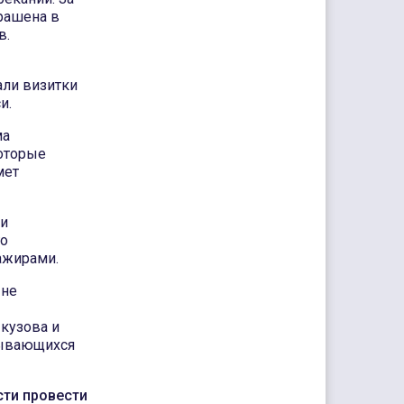
рашена в
в.
али визитки
и.
ма
которые
мет
ми
го
ажирами.
 не
кузова и
рывающихся
сти провести