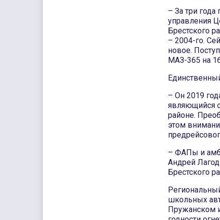
– За три года
управления Ц
Брестского ра
– 2004-го. Се
новое. Посту
МАЗ-365 на 1
Единственный
– Он 2019 год
являющийся с
районе. Прео
этом внимание
предрейсовог
– ФАПы и амбу
Андрей Лагоди
Брестского ра
Региональный
школьных авт
Пружанском и
годности огн