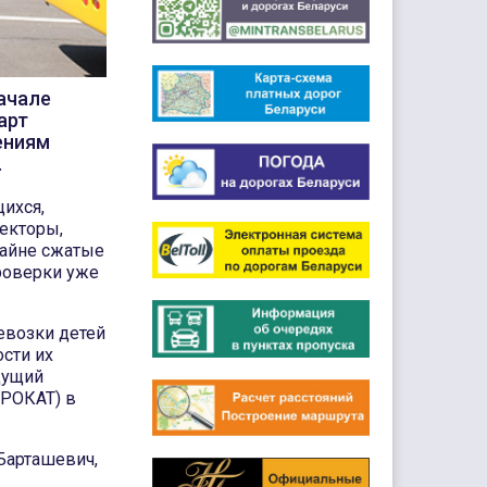
ачале
арт
ениям
.
ихся,
пекторы,
райне сжатые
роверки уже
евозки детей
сти их
дущий
(РОКАТ) в
Барташевич,