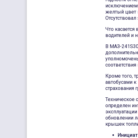
исключением 
желтый цвет 
Отсутствовал 
Что касается 
водителей и 
В МАЗ-241S30
дополнительн
уполномочены
соответствия 
Кроме того, 
автобусами к 
страхования 
Техническое 
определен ин
эксплуатации
обновлении л
крышек топли
Инициат