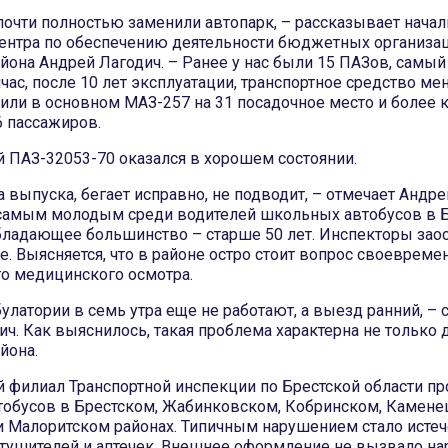
 почти полностью заменили автопарк, – рассказывает нача
ентра по обеспечению деятельности бюджетных организа
йона Андрей Лагодич. – Ранее у нас были 15 ПАЗов, самый
йчас, после 10 лет эксплуатации, транспортное средство мен
пили в основном МАЗ-257 на 31 посадочное место и более
6 пассажиров.
 ПАЗ-32053-70 оказался в хорошем состоянии.
а выпуска, бегает исправно, не подводит, – отмечает Андр
амым молодым среди водителей школьных автобусов в 
бладающее большинство – старше 50 лет. Инспекторы зао
. Выясняется, что в районе остро стоит вопрос своевреме
о медицинского осмотра.
латории в семь утра еще не работают, а выезд ранний, – 
ч. Как выяснилось, такая проблема характерна не только 
йона.
 филиал Транспортной инспекции по Брестской области пр
обусов в Брестском, Жабинковском, Кобринском, Камене
 Малоритском районах. Типичным нарушением стало истеч
етушителей и аптечек. Внешнее оформление не вызвало нар