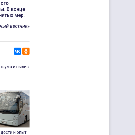
вого
ы. В конце
нятых мер.
ный вестник»
 шума и пыли
»
дости и опыт