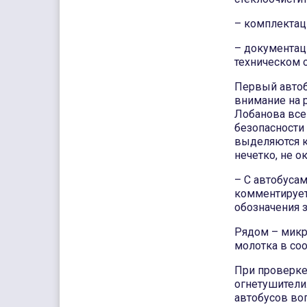
– комплектаци
– документац
техническом 
Первый автоб
внимание на 
Лобанова все 
безопасности
выделяются к
нечетко, не о
– С автобусам
комментирует 
обозначения 
Рядом – микро
молотка в со
При проверке
огнетушители
автобусов во