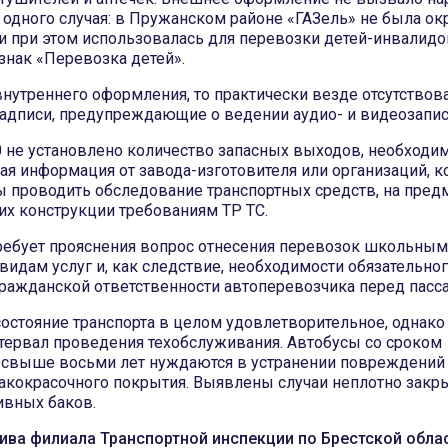
одного случая: в Пружанском районе «ГАЗель» не была ок
и при этом использовалась для перевозки детей-инвалидо
знак «Перевозка детей».
внутреннего оформления, то практически везде отсутствов
надписи, предупреждающие о ведении аудио- и видеозапис
 не установлено количество запасных выходов, необходи
ая информация от завода-изготовителя или организаций, 
 проводить обследование транспортных средств, на пред
их конструкции требованиям ТР ТС.
требует прояснения вопрос отнесения перевозок школьны
видам услуг и, как следствие, необходимости обязательно
гражданской ответственности автоперевозчика перед пасс
состояние транспорта в целом удовлетворительное, однако
тервал проведения техобслуживания. Автобусы со сроком
 свыше восьми лет нуждаются в устранении повреждений 
акокрасочного покрытия. Выявлены случаи неплотно зак
вных баков.
ива филиала Транспортной инспекции по Брестской обла