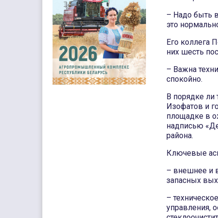
– Надо быть в
это нормально
Его коллега П
них шесть пос
– Важна техни
спокойно.
В порядке ли
Изофатов и г
площадке в о
надписью «Де
района.
Ключевые ас
– внешнее и 
запасных выхо
– техническое
управления, о
стеклоочистит