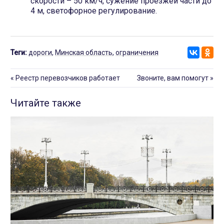
скорости – 50 км/ч, сужение проезжей части до
4 м, светофорное регулирование.
Теги:
дороги
,
Минская область
,
ограничения
«
Реестр перевозчиков работает
Звоните, вам помогут
»
Читайте также