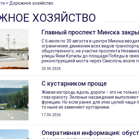
ти
Дорожное хозяйство
ЖНОЕ ХОЗЯЙСТВО
Главный проспект Минска закр
С 6 июля по 30 августа в центре Минска вводи
ограничение движения всех видов транспорта
общественного, на участке проспекта Независ
улицы Янки Купалы до площади Победы в связ
реконструкцией моста через Свислочь возле п
25.06.2026
С кустарником проще
Живая изгородь вдоль дороги – это не тольк
глаз красоту. Зеленые насаждения выполняю
функцию. Но если ранее для этих целей чаще 
то ныне их заменяют кустарники.
17.06.2026
Оперативная информация: обус