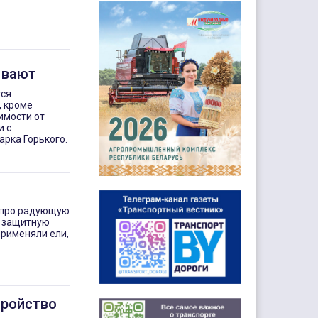
ывают
тся
, кроме
имости от
и с
арка Горького.
о про радующую
т защитную
применяли ели,
тройство