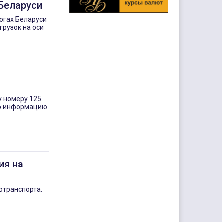
 Беларуси
рогах Беларуси
рузок на оси
у номеру 125
ую информацию
ия на
отранспорта.