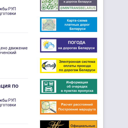
ужбы РУП
дготовки
ущено движение
рченский
ция по
ужбы РУП
дготовки