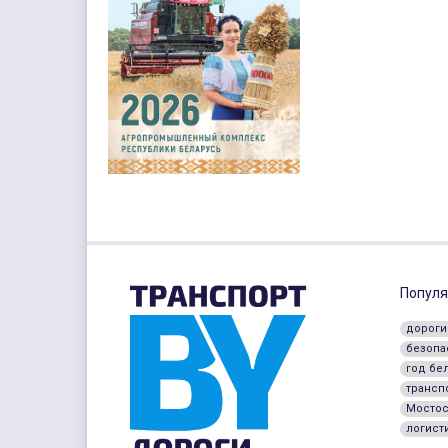
Популя
дороги
безопа
год бе
трансп
Мостос
логист