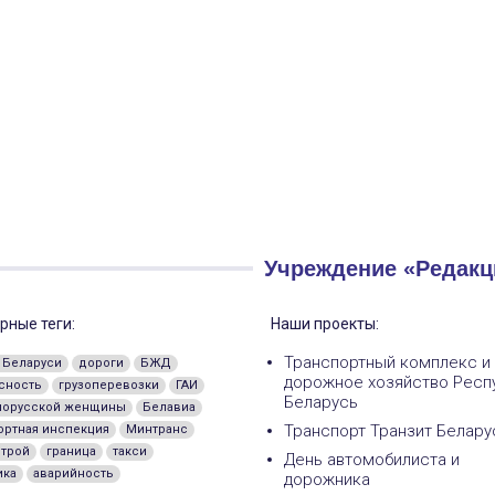
Учреждение «Редакц
рные теги:
Наши проекты:
Транспортный комплекс и
 Беларуси
дороги
БЖД
дорожное хозяйство Респ
сность
грузоперевозки
ГАИ
Беларусь
лорусской женщины
Белавиа
Транспорт Транзит Белару
ортная инспекция
Минтранс
трой
граница
такси
День автомобилиста и
ика
аварийность
дорожника