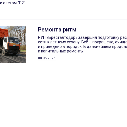
и с тегом "Р2"
Ремонта ритм
РУП «Бреставтодор» завершил подготовку ре
сети к летнему сезону. Всё – покрашено, очищ
и приведено в порядок. В дальнейшем продол
и капитальные ремонты.
08.05.2026