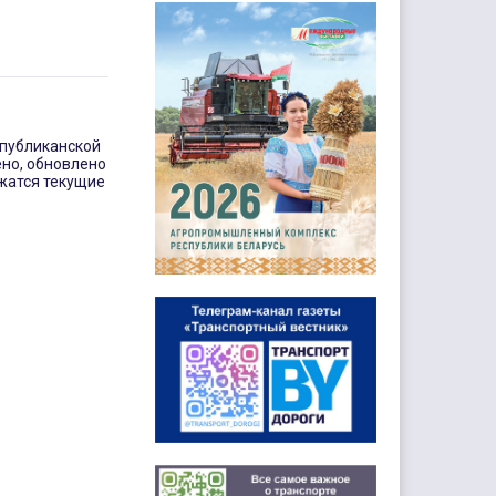
спубликанской
ено, обновлено
жатся текущие