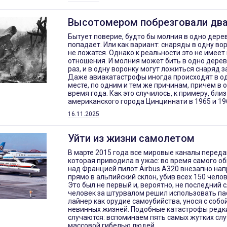
Высотомером побрезговали д
Бытует поверие, будто бы молния в одно дерев
попадает. Или как вариант: снаряды в одну в
не ложатся. Однако к реальности это не имеет
отношения. И молния может бить в одно дерев
раз, и в одну воронку могут ложиться снаряд з
Даже авиакатастрофы иногда происходят в од
месте, по одним и тем же причинам, причем в о
время года. Как это случилось, к примеру, близ
американского города Цинциннати в 1965 и 19
16.11.2025
Уйти из жизни самолетом
В марте 2015 года все мировые каналы переда
которая приводила в ужас: во время самого о
над Францией пилот Airbus A320 внезапно на
прямо в альпийский склон, убив всех 150 челов
Это был не первый и, вероятно, не последний с
человек за штурвалом решил использовать п
лайнер как орудие самоубийства, унося с собо
невинных жизней. Подобные катастрофы редки
случаются: вспоминаем пять самых жутких слу
массовой гибелью людей.