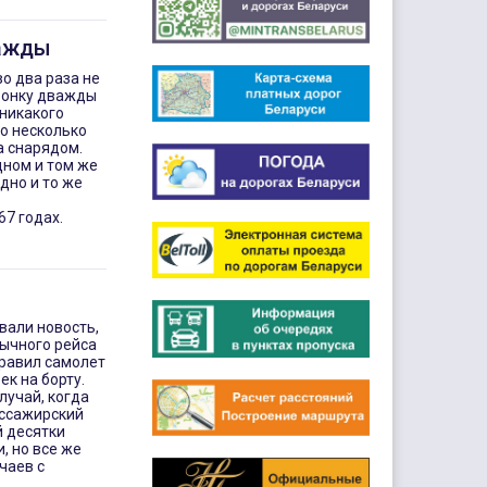
важды
о два раза не
оронку дважды
 никакого
о несколько
а снарядом.
ном и том же
дно и то же
67 годах.
вали новость,
бычного рейса
правил самолет
ек на борту.
лучай, когда
ассажирский
й десятки
, но все же
чаев с