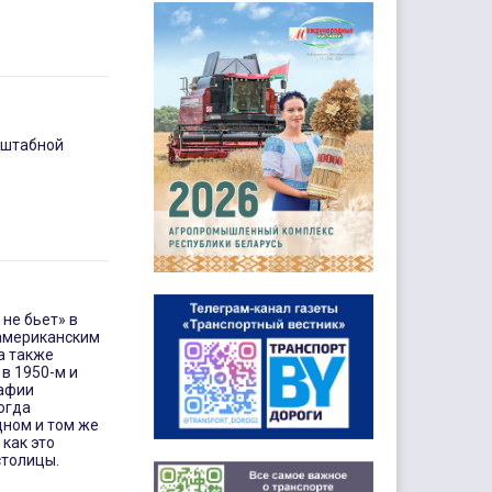
сштабной
не бьет» в
 американским
а также
в 1950-м и
рафии
огда
дном и том же
 как это
столицы.