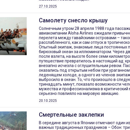
27.10.2025
Самолету снесло крышу
Солнечным утром 28 апреля 1988 года пассаж
авиакомпании Aloha Airlines ожидали привычн
перелета между гавайскими островами – тако
расслабленного, как и сам отпуск в тропическо
Опытный экипаж, знакомые лица постоянных 
бирюзовый океан за иллюминатором. Через д
после взлета, на высоте более семи километро
путешествие превратилось в настоящий ад: к
внезапно исчезла с оглушительным ревом. Па
оказались под открытым небом при ураганном
леденящем холоде, а одного из членов экипа
выбросило в океан. То, что произошло в след
тринадцать минут, показало возможности чел
мужества и профессионализма в критический 
серьезно повлияло на мировую авиацию.
20.10.2025
Смертельные заклепки
В середине августа в Японии отмечают один и
важных традиционных праздников – Обон: три