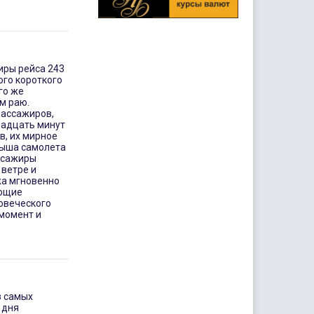
иры рейса 243
ого короткого
го же
м раю.
пассажиров,
вадцать минут
в, их мирное
рыша самолета
ссажиры
 ветре и
жа мгновенно
ующие
овеческого
момент и
з самых
 дня