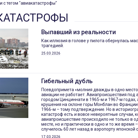
и с тегом "авиакатастрофы"
КАТАСТРОФЫ
Выпавший из реальности
Как иллюзия в голове у пилота обернулась ма
трагедией.
25.03.2026
Гибельный дубль
Псевдопримета «молния дважды в одно место 
авиации не работает. Авиапроисшествия под
городом Цинциннати в 1965-м и 1967-м годах, 
крушения на склоне горы Монблан во Франции 
1966-м – тому подтверждение. Но в историог
катастроф есть и вовсе невероятные случаи, к
авиапроисшествие происходило не только в о
месте, но и практически в одно и то же время –
случилось 60 лет назад в аэропорту японской 
17.03.2026