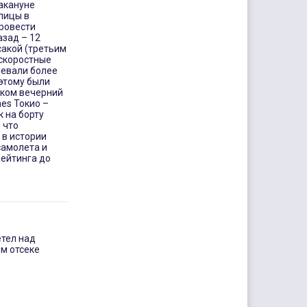
акануне
олицы в
провести
азад – 12
сакой (третьим
скоростные
левали более
оэтому были
иком вечерний
es Токио –
к на борту
 что
 в истории
самолета и
рейтинга до
етел над
ом отсеке