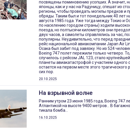
посвящены поминовению усопших. А значит, н
японцы, как и у нас на Радуницу, спешат из ст
регионы, чтобы проведать могилы предков и 
обряды. Таким был и тот понедельник 40 лет н
августа 1985 года. Уже тогда между Токио и О
по населению городом страны) ходили высоко
поезда, но полтысячи километров они преодо
двух часов, а самолеты справлялись за час, п
популярны. Неудивительно, что перед праздн
рейс национальной авиакомпании Japan Air Lin
Осака был забит под завязку. Но из 524 челове
Boeing 747 полет пережили только четверо. То,
случилось с рейсом JAL 123, стало крупнейшей
планеты авиакатастрофой с участием одного 
остается на первом месте этого трагического 
сих пор.
20.10.2025
На взрывной волне
Ранним утром 23 июня 1985 года, Boeing 747 л
Атлантикой на высоте 9400 метров... В багажн
тикала бомба...
16.10.2025