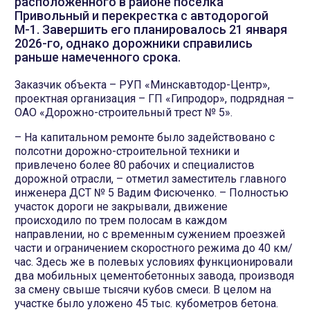
расположенного в районе поселка
Привольный и перекрестка с автодорогой
М-1. Завершить его планировалось 21 января
2026-го, однако дорожники справились
раньше намеченного срока.
Заказчик объекта – РУП «Минскавтодор-Центр»,
проектная организация – ГП «Гипродор», подрядная –
ОАО «Дорожно-строительный трест № 5».
– На капитальном ремонте было задействовано с
полсотни дорожно-строительной техники и
привлечено более 80 рабочих и специалистов
дорожной отрасли, – отметил заместитель главного
инженера ДСТ № 5 Вадим Фисюченко. – Полностью
участок дороги не закрывали, движение
происходило по трем полосам в каждом
направлении, но с временным сужением проезжей
части и ограничением скоростного режима до 40 км/
час. Здесь же в полевых условиях функционировали
два мобильных цементобетонных завода, производя
за смену свыше тысячи кубов смеси. В целом на
участке было уложено 45 тыс. кубометров бетона.