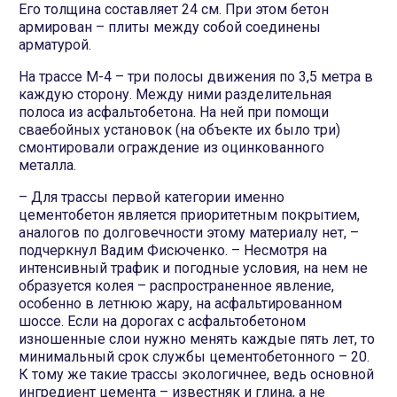
Его толщина составляет 24 см. При этом бетон
армирован – плиты между собой соединены
арматурой.
На трассе М-4 – три полосы движения по 3,5 метра в
каждую сторону. Между ними разделительная
полоса из асфальтобетона. На ней при помощи
сваебойных установок (на объекте их было три)
смонтировали ограждение из оцинкованного
металла.
– Для трассы первой категории именно
цементобетон является приоритетным покрытием,
аналогов по долговечности этому материалу нет, –
подчеркнул Вадим Фисюченко. – Несмотря на
интенсивный трафик и погодные условия, на нем не
образуется колея – распространенное явление,
особенно в летнюю жару, на асфальтированном
шоссе. Если на дорогах с асфальтобетоном
изношенные слои нужно менять каждые пять лет, то
минимальный срок службы цементобетонного – 20.
К тому же такие трассы экологичнее, ведь основной
ингредиент цемента – известняк и глина, а не