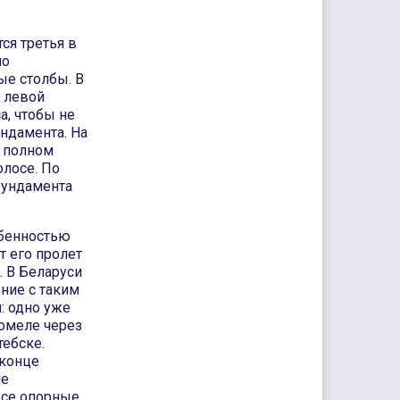
ся третья в
ло
ые столбы. В
 левой
а, чтобы не
ндамента. На
в полном
олосе. По
фундамента
обенностью
т его пролет
. В Беларуси
ние с таким
: одно уже
омеле через
тебске.
 конце
ле
все опорные