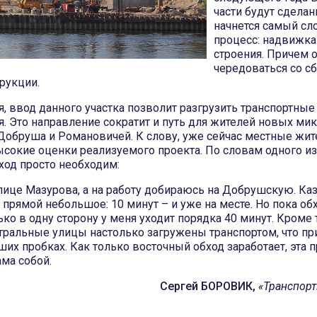
части будут сделан
начнется самый с
процесс: надвижка
строения. Причем о
чередоваться со с
рукции.
, ввод данного участка позволит разгрузить транспортные
. Это направление сократит и путь для жителей новых мик
 Добруша и Романовичей. К слову, уже сейчас местные жит
ысокие оценки реализуемого проекта. По словам одного из
ход просто необходим:
лице Мазурова, а на работу добираюсь на Добрушскую. Каз
 прямой небольшое: 10 минут – и уже на месте. Но пока обх
ько в одну сторону у меня уходит порядка 40 минут. Кроме 
тральные улицы настолько загружены транспортом, что пр
ших пробках. Как только восточный обход заработает, эта 
ма собой.
Сергей БОРОВИК,
«Транспорт