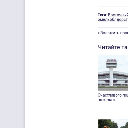
Теги:
Восточный
омельоблдорст
«
Заложить пра
Читайте т
Счастливого по
пожелать