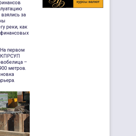
финансов
плуатацию
 взялись за
оны
гу реки, как
а финансовых
. На первом
3 КПРСУП
овобелица –
900 метров.
ановка
рьера.