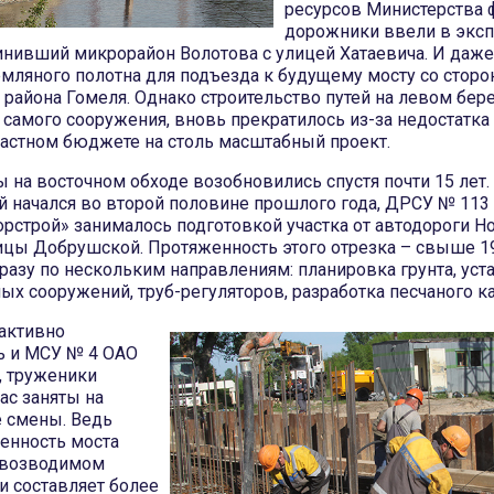
ресурсов Министерства 
дорожники ввели в экс
динивший микрорайон Волотова с улицей Хатаевича. И даже
емляного полотна для подъезда к будущему мосту со стор
района Гомеля. Однако строительство путей на левом бере
 самого сооружения, вновь прекратилось из-за недостатк
ластном бюджете на столь масштабный проект.
ы на восточном обходе возобновились спустя почти 15 лет
ый начался во второй половине прошлого года, ДРСУ № 11
рстрой» занималось подготовкой участка от автодороги Н
ицы Добрушской. Протяженность этого отрезка – свыше 1
разу по нескольким направлениям: планировка грунта, уст
х сооружений, труб-регуляторов, разработка песчаного ка
активно
ь и МСУ № 4 ОАО
, труженики
ас заняты на
е смены. Ведь
енность моста
 возводимом
и составляет более