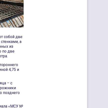
ют собой две
стенками, а
нных из
о по две
тра.
стороннего
ной 4,75 и
яца – с
дорожники
до позднего
лиала «МСУ №