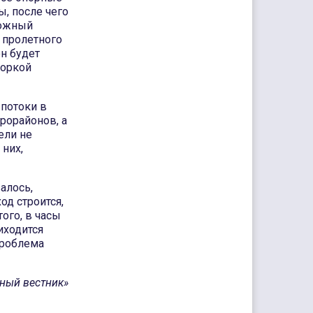
ы, после чего
ложный
 пролетного
н будет
боркой
 потоки в
рорайонов, а
ели не
 них,
алось,
од строится,
того, в часы
иходится
проблема
ный вестник»