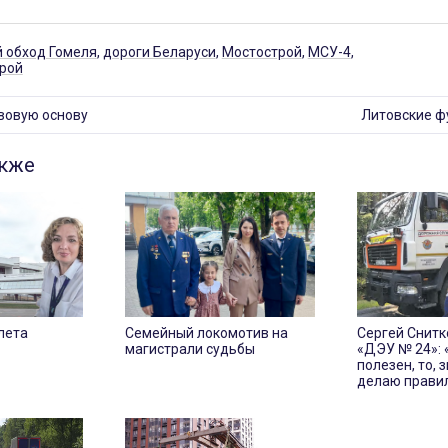
 обход Гомеля
,
дороги Беларуси
,
Мостострой
,
МСУ-4
,
рой
вовую основу
Литовские ф
акже
лета
Семейный локомотив на
Сергей Снитк
магистрали судьбы
«ДЭУ № 24»: 
полезен, то, з
делаю прави