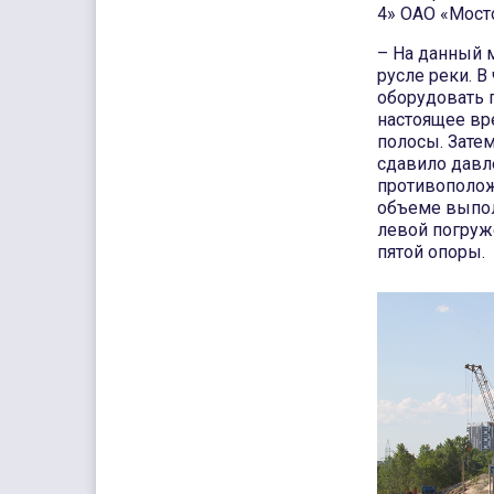
4» ОАО «Мост
– На данный 
русле реки. В
оборудовать п
настоящее вр
полосы. Затем
сдавило давл
противополож
объеме выпол
левой погруж
пятой опоры.