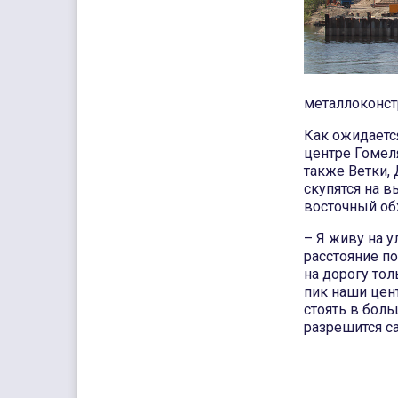
металлоконст
Как ожидается
центре Гомеля
также Ветки,
скупятся на в
восточный об
– Я живу на у
расстояние по
на дорогу тол
пик наши цен
стоять в боль
разрешится са