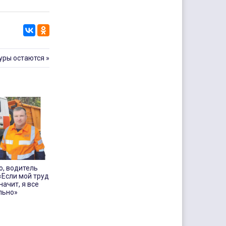
уры остаются
»
о, водитель
«Если мой труд
начит, я все
льно»