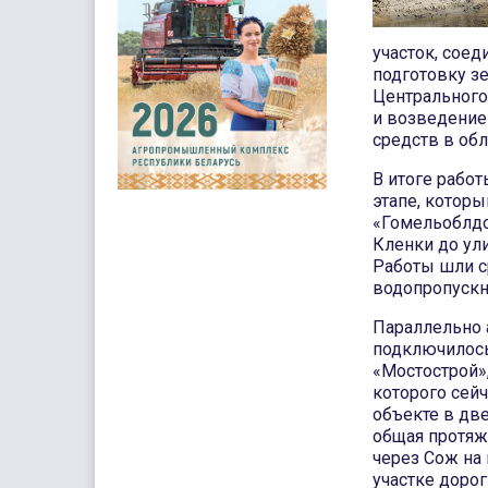
участок, сое
подготовку з
Центрального 
и возведение
средств в об
В итоге работ
этапе, котор
«Гомельоблдо
Кленки до ул
Работы шли с
водопропускны
Параллельно 
подключилос
«Мостострой»
которого сейч
объекте в дв
общая протяж
через Сож на
участке дорог