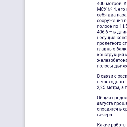
400 метров. К
МСУ № 4, его
себя два пар
сооружения п
полосе по 11,
406,6 – в дли
несущие конс
пролетного с
главные балки
конструкция 
железобетона
полосы движе
В связи с рас
пешеходного 
2,25 метра, а
Общая продол
августа прошл
справятся в с
вечера.
Какие работы