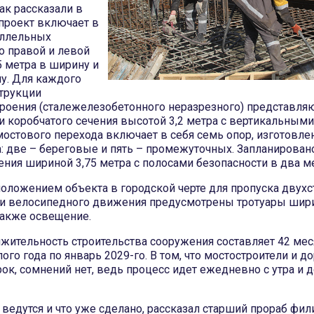
ак рассказали в
 проект включает в
аллельных
о правой и левой
5 метра в ширину и
ну. Для каждого
трукции
троения (сталежелезобетонного неразрезного) представля
 коробчатого сечения высотой 3,2 метра с вертикальными 
мостового перехода включает в себя семь опор, изготовле
: две – береговые и пять – промежуточных. Запланирован
ния шириной 3,75 метра с полосами безопасности в два ме
положением объекта в городской черте для пропуска двух
и велосипедного движения предусмотрены тротуары шири
 также освещение.
жительность строительства сооружения составляет 42 мес
ого года по январь 2029-го. В том, что мостостроители и 
рок, сомнений нет, ведь процесс идет ежедневно с утра и 
 ведутся и что уже сделано, рассказал старший прораб фи