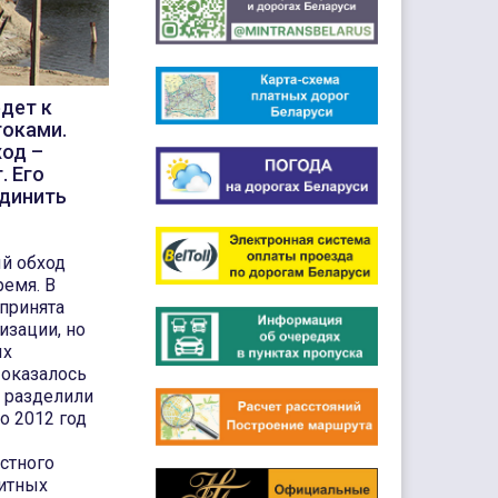
дет к
токами.
ход –
. Его
единить
й обход
ремя. В
принята
изации, но
ых
 оказалось
т разделили
по 2012 год
стного
итных