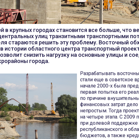
 в крупных городах становится все больше, что ве
 центральных улиц транзитными транспортными по
ля стараются решить эту проблему. Восточный об
в истории областного центра транспортный проект
озволит снизить нагрузку на основные улицы и со
крорайоны города.
Разрабатывать восточны
стали еще в советское в
начале 2000-х была пред
первая попытка его реал
по причине внушительн
финансовых затрат дело
непростым. Тогда проек
на четыре этапа. С 2009 
при долевой поддержке
республиканского и обла
бюджетов, а также кред