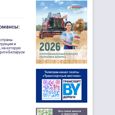
омансы:
 страны
трукции и
, на которую
роги Беларуси