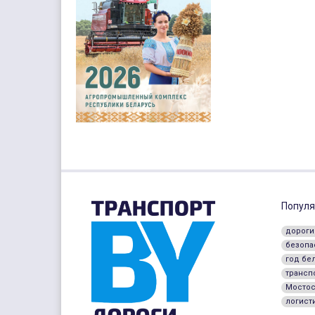
Популя
дороги
безопа
год бе
трансп
Мостос
логист