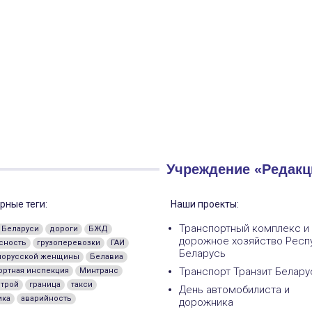
Учреждение «Редакц
рные теги:
Наши проекты:
Транспортный комплекс и
 Беларуси
дороги
БЖД
дорожное хозяйство Респ
сность
грузоперевозки
ГАИ
Беларусь
лорусской женщины
Белавиа
Транспорт Транзит Белару
ортная инспекция
Минтранс
трой
граница
такси
День автомобилиста и
ика
аварийность
дорожника