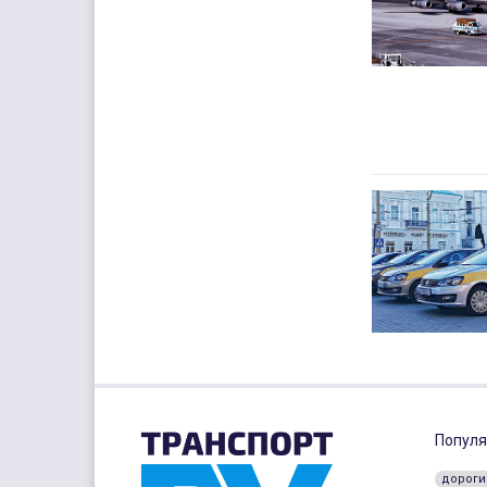
Популя
дороги