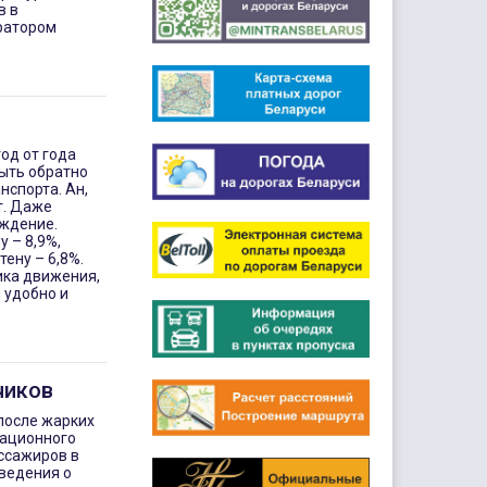
в в
ратором
од от года
быть обратно
нспорта. Ан,
т. Даже
рждение.
 – 8,9%,
ену – 6,8%.
ика движения,
 удобно и
чиков
после жарких
мационного
ссажиров в
ведения о