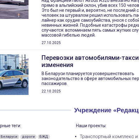
над Францией пилот Airbus A320 внезапно на
прямо в альпийский склон, убив всех 150 челов
Это был не первый и, вероятно, не последний с
человек за штурвалом решил использовать п
лайнер как орудие самоубийства, унося с собо
невинных жизней. Подобные катастрофы редки
случаются: вспоминаем пять самых жутких слу
массовой гибелью людей.
27.10.2025
Перевозки автомобилями-такси
изменения
В Беларуси планируется усовершенствовать
законодательство в сфере автомобильных пе
пассажиров.
22.10.2025
Учреждение «Редакц
рные теги:
Наши проекты:
Транспортный комплекс и
 Беларуси
дороги
БЖД