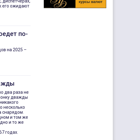
, диспетчерах,
к его ожидают
оедет по-
ов на 2025 –
важды
о два раза не
оронку дважды
 никакого
о несколько
а снарядом.
ном и том же
дно и то же
67 годах.