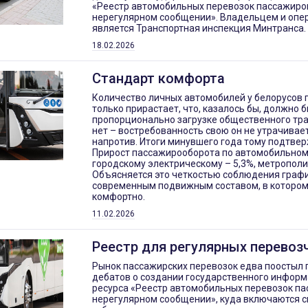
«Реестр автомобильных перевозок пассажиро
нерегулярном сообщении». Владельцем и опе
является Транспортная инспекция Минтранса.
18.02.2026
Стандарт комфорта
Количество личных автомобилей у белорусов г
только прирастает, что, казалось бы, должно 
пропорционально загрузке общественного тра
нет – востребованность свою он не утрачивае
напротив. Итоги минувшего года тому подтве
Прирост пассажирооборота по автомобильному
городскому электрическому – 5,3%, метрополит
Объясняется это четкостью соблюдения граф
современным подвижным составом, в котором
комфортно.
11.02.2026
Реестр для регулярных перевоз
Рынок пассажирских перевозок едва поостыл 
дебатов о создании государственного инфор
ресурса «Реестр автомобильных перевозок па
нерегулярном сообщении», куда включаются с