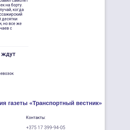
правил самолет
ек на борту.
лучай, когда
ассажирский
й десятки
, но все же
чаев с
 ждут
ревозок
ия газеты «Транспортный вестник»
Контакты:
+375 17 399-94-05