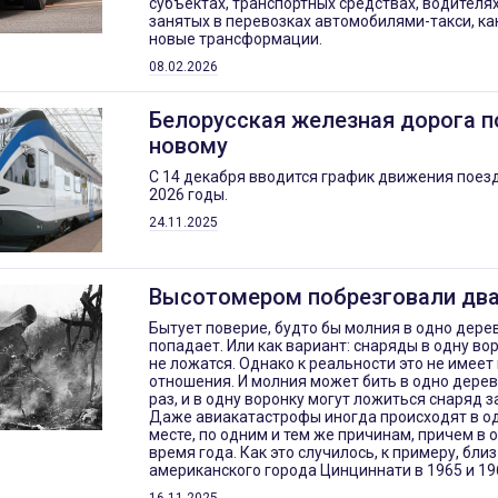
субъектах, транспортных средствах, водителях
занятых в перевозках автомобилями-такси, ка
новые трансформации.
08.02.2026
Белорусская железная дорога п
новому
С 14 декабря вводится график движения поезд
2026 годы.
24.11.2025
Высотомером побрезговали д
Бытует поверие, будто бы молния в одно дерев
попадает. Или как вариант: снаряды в одну в
не ложатся. Однако к реальности это не имеет
отношения. И молния может бить в одно дерев
раз, и в одну воронку могут ложиться снаряд з
Даже авиакатастрофы иногда происходят в од
месте, по одним и тем же причинам, причем в о
время года. Как это случилось, к примеру, близ
американского города Цинциннати в 1965 и 19