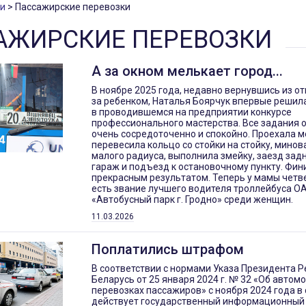
и
Пассажирские перевозки
АЖИРСКИЕ ПЕРЕВОЗКИ
А за окном мелькает город...
В ноябре 2025 года, недавно вернувшись из от
за ребенком, Наталья Боярчук впервые решил
в проводившемся на предприятии конкурсе
профессионального мастерства. Все задания 
очень сосредоточенно и спокойно. Проехала 
перевесила кольцо со стойки на стойку, минов
малого радиуса, выполнила змейку, заезд зад
гараж и подъезд к остановочному пункту. Фи
прекрасным результатом. Теперь у мамы четв
есть звание лучшего водителя троллейбуса О
«Автобусный парк г. Гродно» среди женщин.
11.03.2026
Поплатились штрафом
В соответствии с нормами Указа Президента Р
Беларусь от 25 января 2024 г. № 32 «Об автом
перевозках пассажиров» с ноября 2024 года в
действует государственный информационный 