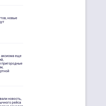
тов, новые
дут
а аксиома еще
й,
и пригородные
и,
ортной
вали новость,
бычного рейса