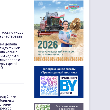
пуска по уходу
а участвовать
она делала
между фишек,
ала кольцо
ним ходом в
нишировала с
ерых детей
АО
еспублики
обильных
 стране
ресурс