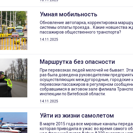
16.11.2025
Умная мобильность
Обновление автопарка, корректировка маршру
системы оплаты проезда… Какие новшества ж
пассажиров общественного транспорта?
14.11.2025
Маршрутка без опасности
При перевозках людей мелочей не бывает. Эт
раз была доведена руководителям предприяти
осуществляющих междугородные, городские 
перевозки пассажиров в регулярном сообщени
собравшимся в актовом зале филиала Трансп
инспекции по Витебской области.
14.11.2025
Уйти из жизни самолетом
В марте 2015 года все мировые каналы переда
которая приводила в ужас: во время самого о