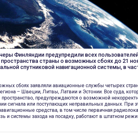
черы Финляндии предупредили всех пользователе
пространства страны о возможных сбоях до 21 но
альной спутниковой навигационной системы, в час
ожных сбоях заявляли авиационные службы четырех стра
егиона – Швеции, Литвы, Латвии и Эстонии. Все суда, кото
 пространство, предупреждаются о возможной некорректн
нии сигнала или поступающих неправильных данных. При э
навигационные средства, в том числе первичная радиолока
зь и системы захода на посадку, работают в штатном режи