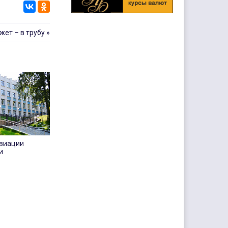
ет – в трубу
»
авиации
и