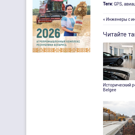
Теги:
GPS
,
авиа
«
Инженеры с и
Читайте т
Исторический р
Belgee