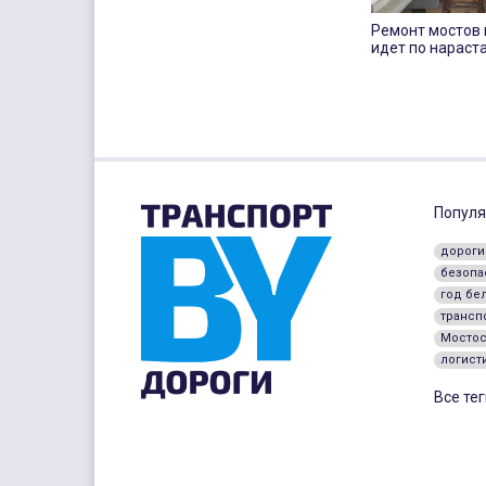
Ремонт мостов 
идет по нарас
Популя
дороги
безопа
год бе
трансп
Мостос
логист
Все тег