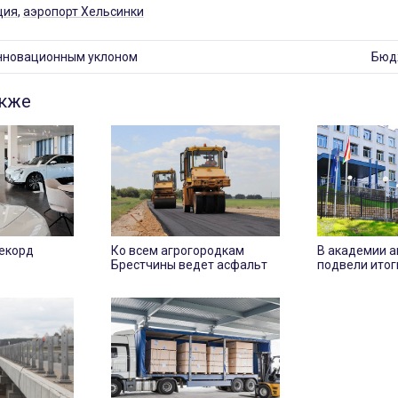
ция
,
аэропорт Хельсинки
нновационным уклоном
Бюдж
акже
екорд
Ко всем агрогородкам
В академии 
Брестчины ведет асфальт
подвели итог