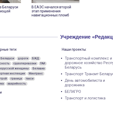
в Беларуси
В ЕАЭС начался второй
тающей
этап применения
навигационных пломб
Учреждение «Редакц
рные теги:
Наши проекты:
Транспортный комплекс и
 Беларуси
дороги
БЖД
дорожное хозяйство Респ
сность
грузоперевозки
ГАИ
Беларусь
лорусской женщины
Белавиа
Транспорт Транзит Белару
ортная инспекция
Минтранс
трой
граница
такси
День автомобилиста и
ика
аварийность
дорожника
БЕЛАГРО
и
Транспорт и логистика