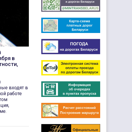
й
ября в
тности,
н
рые входят в
ой работе
том
ция,
ме.