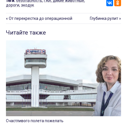
Теги:
безопасность
,
ГАИ
,
дикие животные
,
дороги
,
экодук
«
От перекрестка до операционной
Глубинка рулит
»
Читайте также
Счастливого полета пожелать