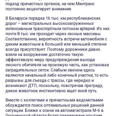
подход причастных органов, на чем Минтранс
постоянно акцентирует внимание.
В Беларуси порядка 16 тыс. км республиканских
дорог – магистральных высокозагруженных
интенсивным транспортным потоком артерий. Из них
почти 8 тыс. км проходит через лесные массивы.
Соответственно, вероятность встречи автомобиля с
диким животным в большей или меньшей степени
всегда присутствует. Поэтому дорожники давно
взяли на вооружение достаточно такую
эффективную меру предупреждения выхода
лесного обитателя на проезжую часть, как установка
заградительных сеток. Слабым звеном здесь
являются начальный либо конечный участки, то есть
разрывы для съезда с трассы, где нередко и
возникают ДТП, поскольку, повстречав преграду,
дикое животное инстинктивно ищет иной путь.
Вместе с коллегами и причастными ведомствами
обсуждается поиск оптимальных решений данной
ситуации. Ближе к осени на автомагистрали М-6 в
Гродненской области будет реализована опытная