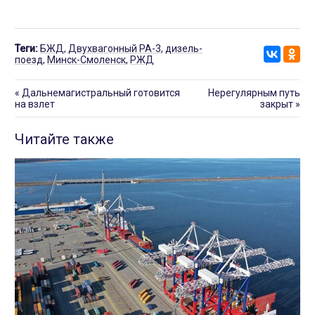
Теги:
БЖД
,
Двухвагонный РА-3
,
дизель-
поезд
,
Минск-Смоленск
,
РЖД
«
Дальнемагистральный готовится
Нерегулярным путь
на взлет
закрыт
»
Читайте также