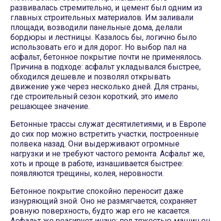
развивалась стремительно, и цемент был одним из
главных строительных материалов. Им заливали
площади, возводили панельные дома, делали
бордюры и лестницы. Казалось бы, логично было
использовать его и для дорог. Но выбор пал на
асфальт, бетонное покрытие почти не применялось.
Причина в подходе: асфальт укладывался быстрее,
обходился дешевле и позволял открывать
движение уже через несколько дней. Для страны,
где строительный сезон короткий, это имело
решающее значение.
Бетонные трассы служат десятилетиями, и в Европе
до сих пор можно встретить участки, построенные
полвека назад. Они выдерживают огромные
нагрузки и не требуют частого ремонта. Асфальт же,
хоть и проще в работе, изнашивается быстрее:
появляются трещины, колея, неровности.
Бетонное покрытие спокойно переносит даже
изнуряющий зной. Оно не размягчается, сохраняет
ровную поверхность, будто жар его не касается.
Асфальт же реагирует иначе: под тяжестью машин он